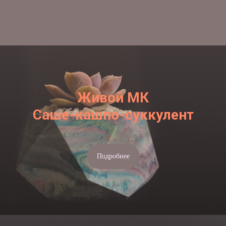
Живой МК
Саше-кашпо-суккулент
Подробнее